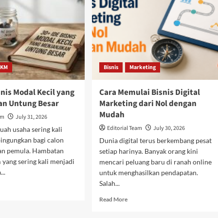
UMKM
KM
Agar
Untung
(Rumus
&
Contoh)
KM
Bisnis
Marketing
snis Modal Kecil yang
Cara Memulai Bisnis Digital
an Untung Besar
Marketing dari Nol dengan
Mudah
am
July 31, 2026
Editorial Team
July 30, 2026
ah usaha sering kali
ingungkan bagi calon
Dunia digital terus berkembang pesat
an pemula. Hambatan
setiap harinya. Banyak orang kini
yang sering kali menjadi
mencari peluang baru di ranah online
..
untuk menghasilkan pendapatan.
Salah...
d
e
Read
Read More
ut
more
about