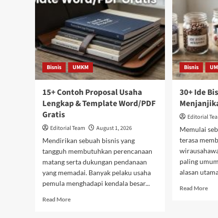
dan
Bisnis
UM
dan
UMKM
Bisnis
UMKM
Bisnis
UM
15+ Contoh Proposal Usaha
30+ Ide Bi
Lengkap & Template Word/PDF
Menjanjik
Gratis
Editorial Te
Editorial Team
August 1, 2026
Memulai sebu
terasa memb
Mendirikan sebuah bisnis yang
wirausahaw
tangguh membutuhkan perencanaan
paling umum 
matang serta dukungan pendanaan
alasan utama.
yang memadai. Banyak pelaku usaha
pemula menghadapi kendala besar...
Rea
Read More
mor
Read
Read More
abo
more
30+
about