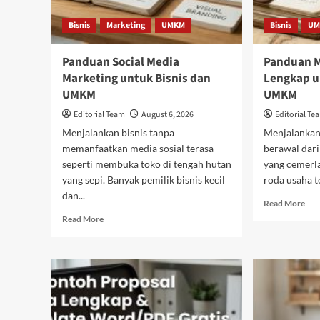
Bisnis
Marketing
UMKM
Bisnis
UM
Panduan Social Media
Panduan M
Marketing untuk Bisnis dan
Lengkap u
UMKM
UMKM
Editorial Team
August 6, 2026
Editorial Te
Menjalankan bisnis tanpa
Menjalankan 
memanfaatkan media sosial terasa
berawal dari
seperti membuka toko di tengah hutan
yang cemerl
yang sepi. Banyak pemilik bisnis kecil
roda usaha t
dan...
Rea
Read More
mor
Read
Read More
abo
more
Pan
about
Man
Panduan
Bisn
Social
Len
Media
unt
Marketing
Pem
untuk