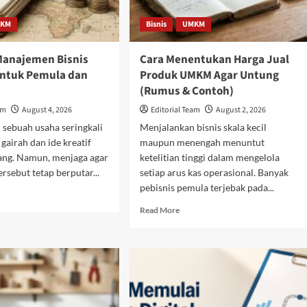
KM
Bisnis
UMKM
anajemen Bisnis
Cara Menentukan Harga Jual
ntuk Pemula dan
Produk UMKM Agar Untung
(Rumus & Contoh)
am
August 4, 2026
Editorial Team
August 2, 2026
sebuah usaha seringkali
Menjalankan bisnis skala kecil
 gairah dan ide kreatif
maupun menengah menuntut
ang. Namun, menjaga agar
ketelitian tinggi dalam mengelola
ersebut tetap berputar...
setiap arus kas operasional. Banyak
pebisnis pemula terjebak pada...
d
e
Read
Read More
ut
more
duan
about
ajemen
Cara
is
Menentukan
gkap
Harga
uk
Jual
ula
Produk