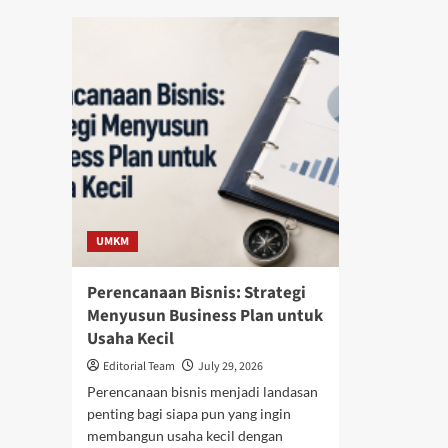
Ide
15+
Bisn
Contoh
Mod
Proposal
Keci
Usaha
yan
Lengkap
Men
&
Unt
Template
Bes
Word/PDF
Gratis
UMKM
Perencanaan Bisnis: Strategi
Menyusun Business Plan untuk
Usaha Kecil
Editorial Team
July 29, 2026
Perencanaan bisnis menjadi landasan
penting bagi siapa pun yang ingin
membangun usaha kecil dengan